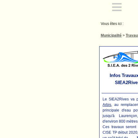
≡
Vous êtes ici :
Municipalité
>
Travau
Infos Travau
SIEA2Rive
Le SIEA2Rives va 
Arbis
, au remplacem
principale d'eau po
jusqu'à Laurenço
d'environ 800 mètres
Ces travaux seront 
CISE TP début 2020, 